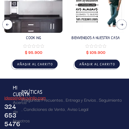
COOK ING
BIENVENIDOS A NUESTRA CASA
$
95.900
$
109.900
AÑADIR AL CARRITO
AÑADIR AL CARRITO
MI
POLÍTICAS
CUENTA
ideas@dekovinilo.com
Preguntas Frecuentes
Entrega y Envíos
Seguimiento
Acerca
324
Condiciones de Venta
Aviso Legal
de
653
Nosotros
5476