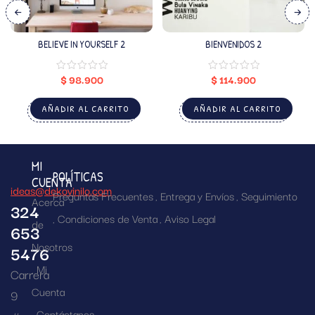
BELIEVE IN YOURSELF 2
BIENVENIDOS 2
$
98.900
$
114.900
AÑADIR AL CARRITO
AÑADIR AL CARRITO
MI
POLÍTICAS
CUENTA
ideas@dekovinilo.com
Preguntas Frecuentes
Entrega y Envíos
Seguimiento
Acerca
324
Condiciones de Venta
Aviso Legal
de
653
Nosotros
5476
Mi
Carrera
Cuenta
9
Contáctanos