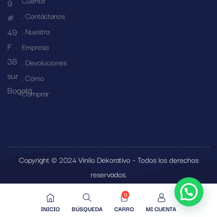
Cuenta
9
Contáctanos
#
49
Nuestra
F
Empresa
38
Devoluciones
sur
Cómo
Bogotá
Comprar
Copyright © 2024 Vinilo Dekorativo – Todos los derechos
reservados.
0
INICIO
BÚSQUEDA
CARRO
MI CUENTA