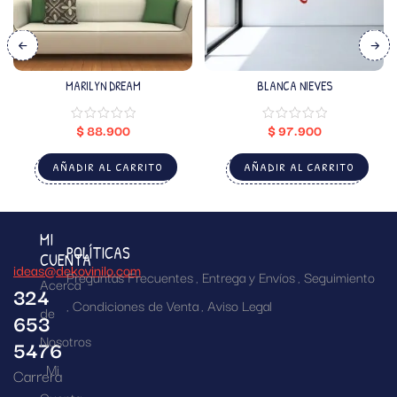
MARILYN DREAM
BLANCA NIEVES
$
88.900
$
97.900
AÑADIR AL CARRITO
AÑADIR AL CARRITO
MI
POLÍTICAS
CUENTA
ideas@dekovinilo.com
Preguntas Frecuentes
Entrega y Envíos
Seguimiento
Acerca
324
Condiciones de Venta
Aviso Legal
de
653
Nosotros
5476
Mi
Carrera