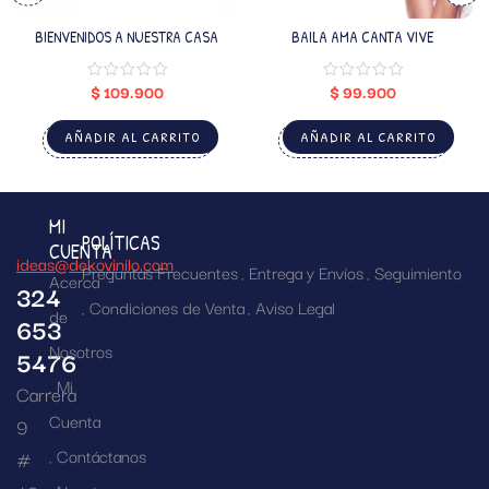
BIENVENIDOS A NUESTRA CASA
BAILA AMA CANTA VIVE
$
109.900
$
99.900
AÑADIR AL CARRITO
AÑADIR AL CARRITO
MI
POLÍTICAS
CUENTA
ideas@dekovinilo.com
Preguntas Frecuentes
Entrega y Envíos
Seguimiento
Acerca
324
Condiciones de Venta
Aviso Legal
de
653
Nosotros
5476
Mi
Carrera
Cuenta
9
Contáctanos
#