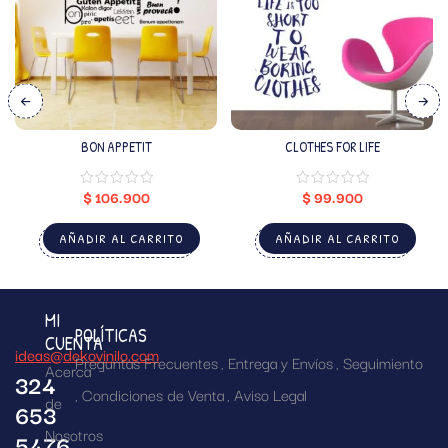
BON APPETIT
CLOTHES FOR LIFE
$
106.900
$
99.900
AÑADIR AL CARRITO
AÑADIR AL CARRITO
MI
POLÍTICAS
CUENTA
ideas@dekovinilo.com
Preguntas Frecuentes
Entrega y Envíos
Seguimiento
Acerca
324
Condiciones de Venta
Aviso Legal
de
653
Nosotros
5476